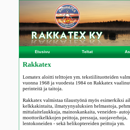
Etusivu
Teltat
As
Rakkatex
Lomatex aloitti telttojen ym. tekstiilituotteiden val
vuonna 1968 ja vuodesta 1984 on Rakkatex vaalinut
perinteitä ja taitoja.
Rakkatex valmistaa tilaustyönä myös esimerkiksi ai
kelkkakintaita, ilmatyynyaluksien helmastoja, pehm
mittalaitelaukkuja, mainoskankaita, veneiden- autoj
moottorikelkkojen peittoja, pressuja, suojaverhoja,
lentokoneiden - sekä helikoptereiden peittoja ym.